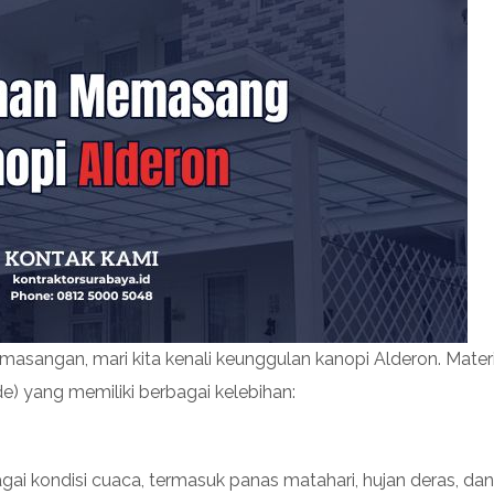
angan, mari kita kenali keunggulan kanopi Alderon. Materia
de) yang memiliki berbagai kelebihan:
ai kondisi cuaca, termasuk panas matahari, hujan deras, dan