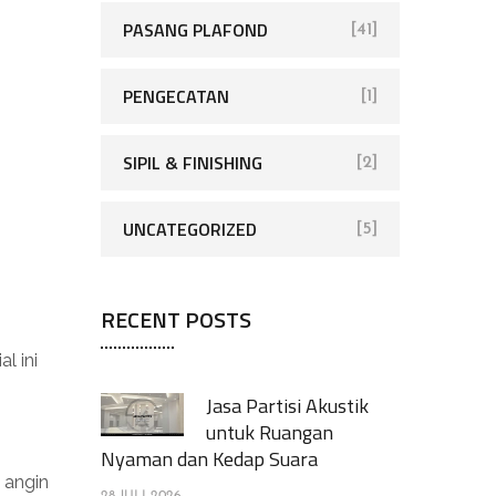
PASANG PLAFOND
[41]
PENGECATAN
[1]
SIPIL & FINISHING
[2]
UNCATEGORIZED
[5]
RECENT POSTS
l ini
Jasa Partisi Akustik
untuk Ruangan
Nyaman dan Kedap Suara
 angin