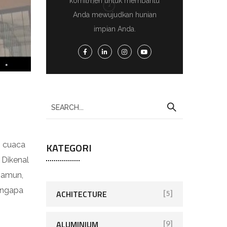
komitmen untuk membantu
Anda mewujudkan hunian
impian Anda.
KATEGORI
i cuaca
 Dikenal
 Namun,
engapa
ACHITECTURE
[5]
ALUMINIUM
[9]