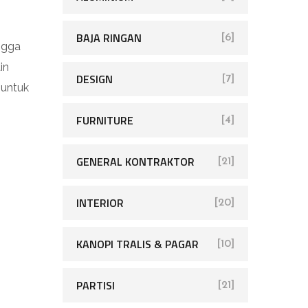
BAJA RINGAN
[6]
ngga
in
DESIGN
[7]
 untuk
FURNITURE
[4]
GENERAL KONTRAKTOR
[21]
INTERIOR
[20]
KANOPI TRALIS & PAGAR
[10]
PARTISI
[21]