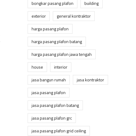
bongkar pasang plafon
building
exterior
general kontraktor
harga pasang plafon
k
harga pasang plafon batang
harga pasang plafon jawa tengah
house
interior
jasa bangun rumah
jasa kontraktor
jasa pasang plafon
jasa pasang plafon batang
jasa pasang plafon grc
jasa pasang plafon grid ceiling