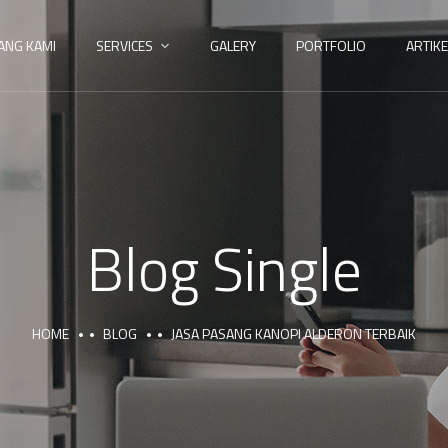
ANG KAMI
SERVICES
GALERY
PORTFOLIO
ARTIKE
Blog Single
HOME
BLOG
JASA PASANG KANOPI ALDERON TERBAIK