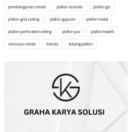
pembangunan rumah
plafon acoustic
plafon grc
plafon grid ceiling
plafon gypsum
plafon metal
plafon perforated ceiling
plafon pvc
plafon triplek
renovasi rumah
trends
tukang plafon