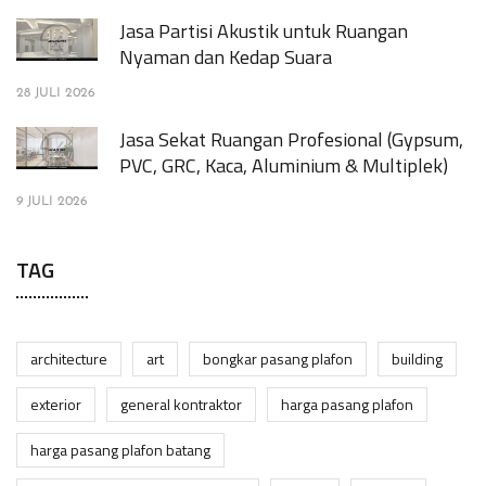
Jasa Partisi Akustik untuk Ruangan
Nyaman dan Kedap Suara
28 JULI 2026
Jasa Sekat Ruangan Profesional (Gypsum,
PVC, GRC, Kaca, Aluminium & Multiplek)
9 JULI 2026
TAG
architecture
art
bongkar pasang plafon
building
exterior
general kontraktor
harga pasang plafon
harga pasang plafon batang