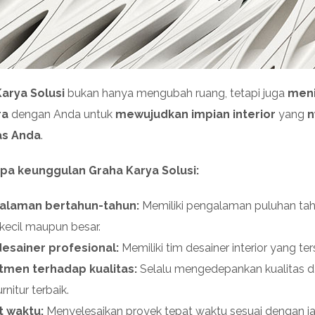
arya Solusi
bukan hanya mengubah ruang, tetapi juga
meni
ra
dengan Anda untuk
mewujudkan impian interior
yang
n
as Anda
.
pa keunggulan Graha Karya Solusi:
alaman bertahun-tahun:
Memiliki pengalaman puluhan tahu
 kecil maupun besar.
esainer profesional:
Memiliki tim desainer interior yang te
tmen terhadap kualitas:
Selalu mengedepankan kualitas d
rnitur terbaik.
t waktu:
Menyelesaikan proyek tepat waktu sesuai dengan ja