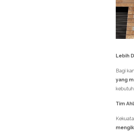
Lebih D
Bagi ka
yang m
kebutuh
Tim Ah
Kekuata
mengiku