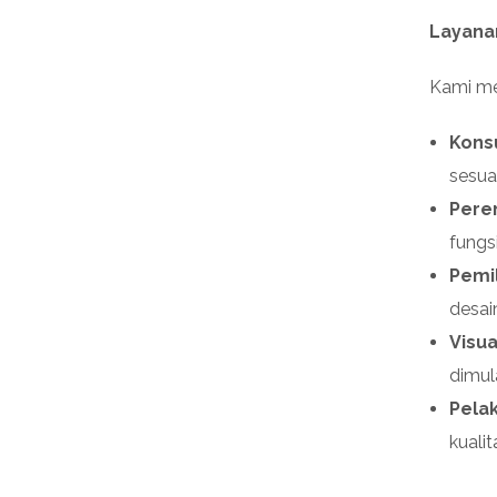
Layana
Kami me
Konsu
sesua
Pere
fungsi
Pemil
desai
Visua
dimula
Pela
kualit