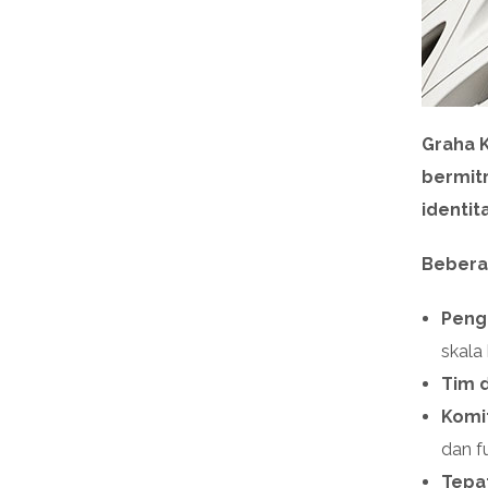
Graha K
bermit
identit
Bebera
Peng
skala
Tim d
Komi
dan fu
Tepa