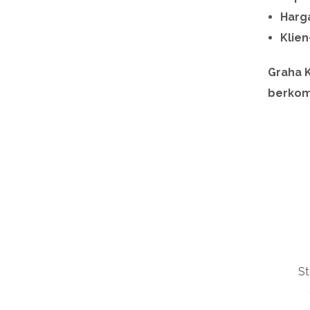
Harga
Klien
Graha K
berkom
St