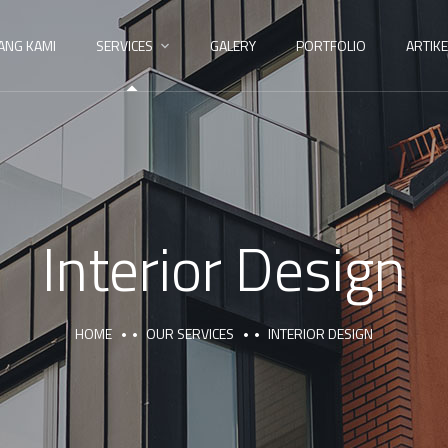
ANG KAMI
SERVICES
GALERY
PORTFOLIO
ARTIKE
Interior Design
HOME
OUR SERVICES
INTERIOR DESIGN