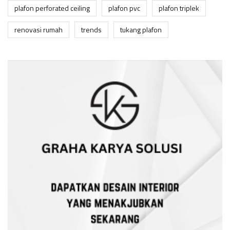
plafon perforated ceiling
plafon pvc
plafon triplek
renovasi rumah
trends
tukang plafon