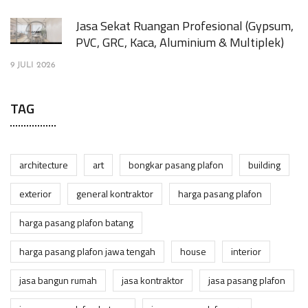
Jasa Sekat Ruangan Profesional (Gypsum,
PVC, GRC, Kaca, Aluminium & Multiplek)
9 JULI 2026
TAG
architecture
art
bongkar pasang plafon
building
exterior
general kontraktor
harga pasang plafon
harga pasang plafon batang
harga pasang plafon jawa tengah
house
interior
jasa bangun rumah
jasa kontraktor
jasa pasang plafon