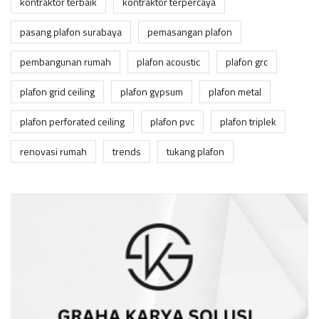
kontraktor terbaik
kontraktor terpercaya
pasang plafon surabaya
pemasangan plafon
pembangunan rumah
plafon acoustic
plafon grc
plafon grid ceiling
plafon gypsum
plafon metal
plafon perforated ceiling
plafon pvc
plafon triplek
renovasi rumah
trends
tukang plafon