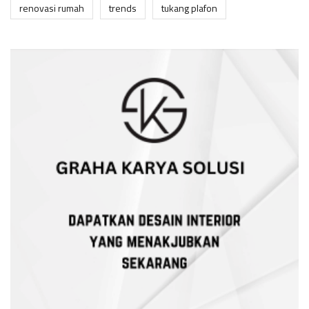
renovasi rumah
trends
tukang plafon