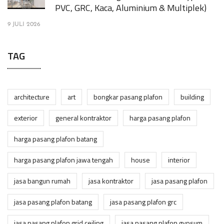
PVC, GRC, Kaca, Aluminium & Multiplek)
9 JULI 2026
TAG
architecture
art
bongkar pasang plafon
building
exterior
general kontraktor
harga pasang plafon
harga pasang plafon batang
harga pasang plafon jawa tengah
house
interior
jasa bangun rumah
jasa kontraktor
jasa pasang plafon
jasa pasang plafon batang
jasa pasang plafon grc
jasa pasang plafon grid ceiling
jasa pasang plafon gypsum