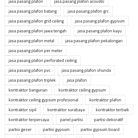
jasa pasang plafon
jasa pasang plafon acoustic
jasa pasang plafon batang
jasa pasang plafon grc
jasa pasang plafon grid ceiling
jasa pasang plafon gypsum
jasa pasang plafon jawa tengah
jasa pasang plafon kayu
jasa pasang plafon metal
jasa pasang plafon pekalongan
jasa pasang plafon per meter
jasa pasang plafon perforated ceiling
jasa pasang plafon pvc
jasa pasang plafon shunda
jasa pasang plafon triplek
jasa plafon
kontraktor bangunan
kontraktor ceiling gypsum
kontraktor ceiling gypsum profesional
kontraktor plafon
kontraktor sipil
kontraktor surabaya
kontraktor terbaik
kontraktor terpercaya
panel partisi
partisi dekoratif
partisi geser
partisi gypsum
partisi gypsum board