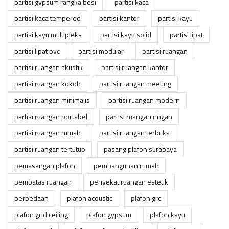
partisi gypsum rangka besi
partisi kaca
partisi kaca tempered
partisi kantor
partisi kayu
partisi kayu multipleks
partisi kayu solid
partisi lipat
partisi lipat pvc
partisi modular
partisi ruangan
partisi ruangan akustik
partisi ruangan kantor
partisi ruangan kokoh
partisi ruangan meeting
partisi ruangan minimalis
partisi ruangan modern
partisi ruangan portabel
partisi ruangan ringan
partisi ruangan rumah
partisi ruangan terbuka
partisi ruangan tertutup
pasang plafon surabaya
pemasangan plafon
pembangunan rumah
pembatas ruangan
penyekat ruangan estetik
perbedaan
plafon acoustic
plafon grc
plafon grid ceiling
plafon gypsum
plafon kayu