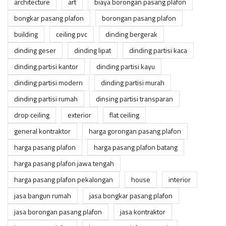
architecture
art
biaya borongan pasang plafon
bongkar pasang plafon
borongan pasang plafon
building
ceiling pvc
dinding bergerak
dinding geser
dinding lipat
dinding partisi kaca
dinding partisi kantor
dinding partisi kayu
dinding partisi modern
dinding partisi murah
dinding partisi rumah
dinsing partisi transparan
drop ceiling
exterior
flat ceiling
general kontraktor
harga gorongan pasang plafon
harga pasang plafon
harga pasang plafon batang
harga pasang plafon jawa tengah
harga pasang plafon pekalongan
house
interior
jasa bangun rumah
jasa bongkar pasang plafon
jasa borongan pasang plafon
jasa kontraktor