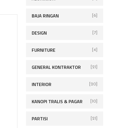
BAJA RINGAN
[6]
DESIGN
[7]
FURNITURE
[4]
GENERAL KONTRAKTOR
[21]
INTERIOR
[20]
KANOPI TRALIS & PAGAR
[10]
PARTISI
[21]