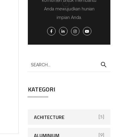
komitmen untuk membantu
Anda mewujudkan hunian
impian Anda.
KATEGORI
ACHITECTURE
[5]
ALUMINIUM
[9]