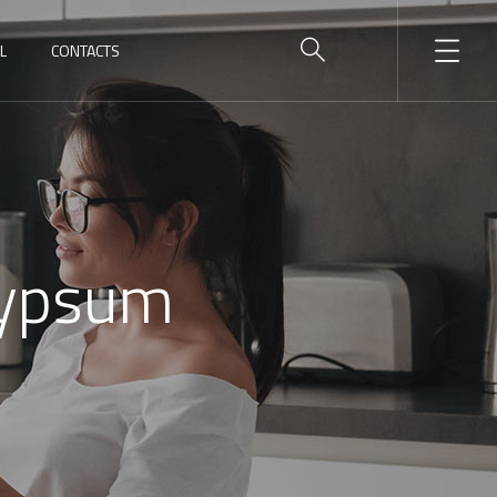
L
CONTACTS
 gypsum