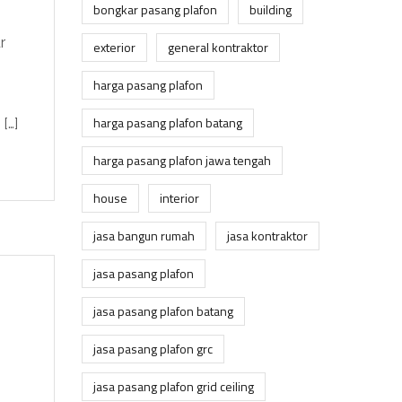
bongkar pasang plafon
building
r
exterior
general kontraktor
harga pasang plafon
harga pasang plafon batang
[…]
harga pasang plafon jawa tengah
house
interior
jasa bangun rumah
jasa kontraktor
jasa pasang plafon
jasa pasang plafon batang
jasa pasang plafon grc
jasa pasang plafon grid ceiling