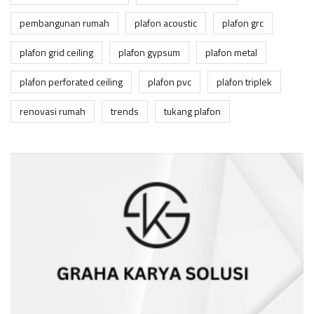
pembangunan rumah
plafon acoustic
plafon grc
plafon grid ceiling
plafon gypsum
plafon metal
plafon perforated ceiling
plafon pvc
plafon triplek
renovasi rumah
trends
tukang plafon