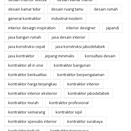
desain kamar tidur
desain ruang tamu
desain rumah
general kontraktor
industrial modern
interior desaign inspiration
interior designer
japandi
jasa bangun rumah
jasa desain interior
jasa konstruksi cepat
jasa konstruksi jabodetabek
jasa kontraktor
jepang minimalis
konsultasi desain
kontraktor all in one
kontraktor bangunan
kontraktor berkualitas
kontraktor berpengalaman
kontraktor harga terjangkau
kontraktor interior
kontraktor interior eksterior
kontraktor jabodetabek
kontraktor murah
kontraktor profesional
kontraktor semarang
kontraktor sipil
kontraktor spesialis interior
kontraktor surabaya
kontraktor terbaik
kontraktor terpercaya