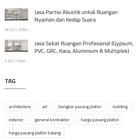
Jasa Partisi Akustik untuk Ruangan
Nyaman dan Kedap Suara
28 JULI 2026
Jasa Sekat Ruangan Profesional (Gypsum,
PVC, GRC, Kaca, Aluminium & Multiplek)
9 JULI 2026
TAG
architecture
art
bongkar pasang plafon
building
exterior
general kontraktor
harga pasang plafon
harga pasang plafon batang