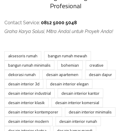
Profesional
Contact Service:
0812 5000 5048
Graha Karya Solusi, Mitra Andal untuk Proyek Anda!
aksesoris rumah
bangun rumah mewah
bangun rumah minimalis
bohemian
creative
dekorasi rumah
desain apartemen
desain dapur
desain interior 3d
desain interior elegan
desain interior industrial
desain interior kantor
desain interior klasik
desain interior komersial
desain interior kontemporer
desain interior minimalis
desain interior modern
desain interior rumah
desain interior sketsa
desain kamar mandi