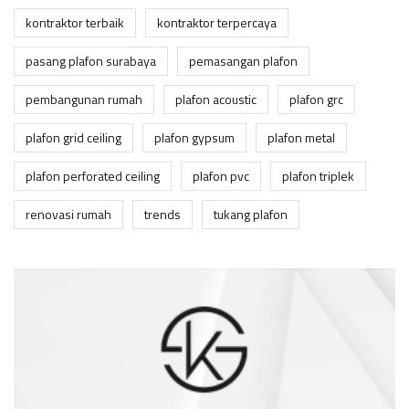
kontraktor terbaik
kontraktor terpercaya
pasang plafon surabaya
pemasangan plafon
pembangunan rumah
plafon acoustic
plafon grc
plafon grid ceiling
plafon gypsum
plafon metal
plafon perforated ceiling
plafon pvc
plafon triplek
renovasi rumah
trends
tukang plafon