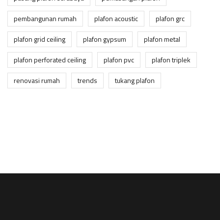
pembangunan rumah
plafon acoustic
plafon grc
plafon grid ceiling
plafon gypsum
plafon metal
plafon perforated ceiling
plafon pvc
plafon triplek
renovasi rumah
trends
tukang plafon