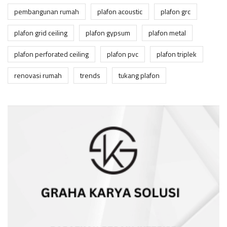
pembangunan rumah
plafon acoustic
plafon grc
plafon grid ceiling
plafon gypsum
plafon metal
plafon perforated ceiling
plafon pvc
plafon triplek
renovasi rumah
trends
tukang plafon