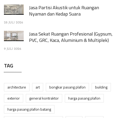
Jasa Partisi Akustik untuk Ruangan
Nyaman dan Kedap Suara
28 JULI 2026
Jasa Sekat Ruangan Profesional (Gypsum,
PVC, GRC, Kaca, Aluminium & Multiplek)
9 JULI 2026
TAG
architecture
art
bongkar pasang plafon
building
exterior
general kontraktor
harga pasang plafon
harga pasang plafon batang