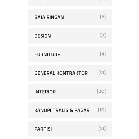
BAJA RINGAN
[6]
DESIGN
[7]
FURNITURE
[4]
GENERAL KONTRAKTOR
[21]
INTERIOR
[20]
KANOPI TRALIS & PAGAR
[10]
PARTISI
[21]