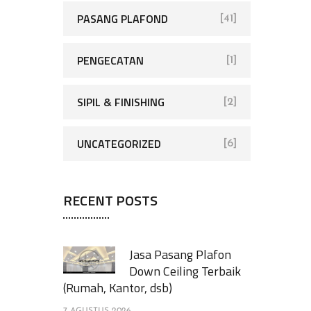
PASANG PLAFOND
[41]
PENGECATAN
[1]
SIPIL & FINISHING
[2]
UNCATEGORIZED
[6]
RECENT POSTS
Jasa Pasang Plafon
Down Ceiling Terbaik
(Rumah, Kantor, dsb)