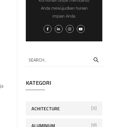
komitmen untuk membantu
Anda mewujudkan hunian
impian Anda.
KATEGORI
ja
ACHITECTURE
[5]
ALUMINIUM
[9]