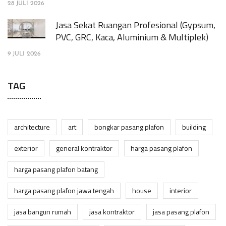
28 JULI 2026
Jasa Sekat Ruangan Profesional (Gypsum,
PVC, GRC, Kaca, Aluminium & Multiplek)
9 JULI 2026
TAG
architecture
art
bongkar pasang plafon
building
exterior
general kontraktor
harga pasang plafon
harga pasang plafon batang
harga pasang plafon jawa tengah
house
interior
jasa bangun rumah
jasa kontraktor
jasa pasang plafon