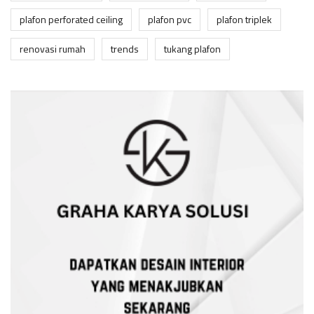
plafon perforated ceiling
plafon pvc
plafon triplek
renovasi rumah
trends
tukang plafon