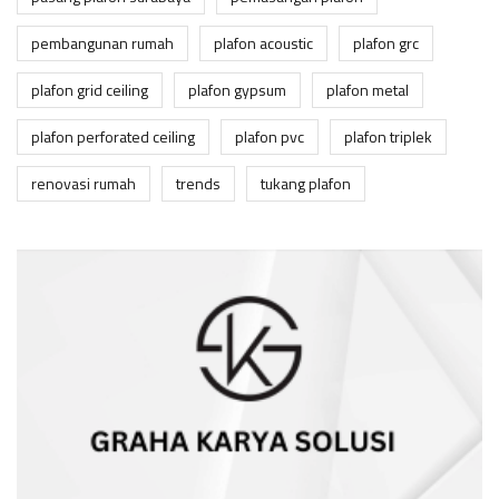
pembangunan rumah
plafon acoustic
plafon grc
plafon grid ceiling
plafon gypsum
plafon metal
plafon perforated ceiling
plafon pvc
plafon triplek
renovasi rumah
trends
tukang plafon