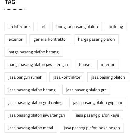
TAG
architecture
art
bongkar pasang plafon
building
exterior
general kontraktor
harga pasang plafon
harga pasang plafon batang
harga pasang plafon jawa tengah
house
interior
jasa bangun rumah
jasa kontraktor
jasa pasang plafon
jasa pasang plafon batang
jasa pasang plafon grc
jasa pasang plafon grid ceiling
jasa pasang plafon gypsum
jasa pasang plafon jawa tengah
jasa pasang plafon kayu
jasa pasang plafon metal
jasa pasang plafon pekalongan