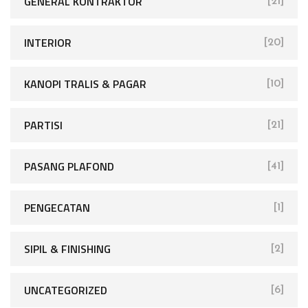
GENERAL KONTRAKTOR
[21]
INTERIOR
[20]
KANOPI TRALIS & PAGAR
[10]
PARTISI
[21]
PASANG PLAFOND
[41]
PENGECATAN
[1]
SIPIL & FINISHING
[2]
UNCATEGORIZED
[6]