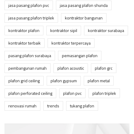
jasa pasang plafon pvc
jasa pasang plafon shunda
jasa pasang plafon triplek
kontraktor bangunan
kontraktor plafon
kontraktor sipil
kontraktor surabaya
kontraktor terbaik
kontraktor terpercaya
pasang plafon surabaya
pemasangan plafon
pembangunan rumah
plafon acoustic
plafon grc
plafon grid ceiling
plafon gypsum
plafon metal
plafon perforated ceiling
plafon pvc
plafon triplek
renovasi rumah
trends
tukang plafon