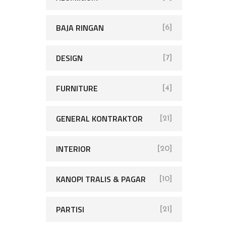
BAJA RINGAN
[6]
DESIGN
[7]
FURNITURE
[4]
GENERAL KONTRAKTOR
[21]
INTERIOR
[20]
KANOPI TRALIS & PAGAR
[10]
PARTISI
[21]