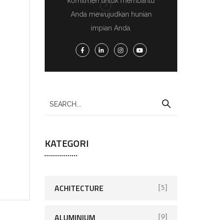
komitmen untuk membantu
Anda mewujudkan hunian
impian Anda.
KATEGORI
ACHITECTURE
[5]
ALUMINIUM
[9]