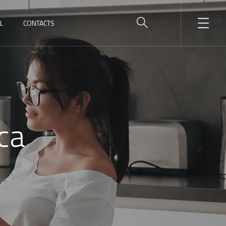
L
CONTACTS
aca