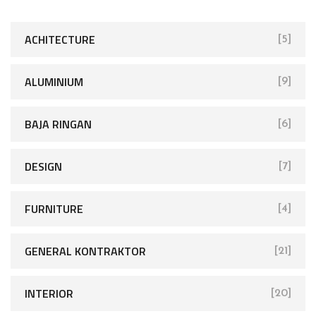
ACHITECTURE
[5]
ALUMINIUM
[9]
BAJA RINGAN
[6]
DESIGN
[7]
FURNITURE
[4]
GENERAL KONTRAKTOR
[21]
INTERIOR
[20]