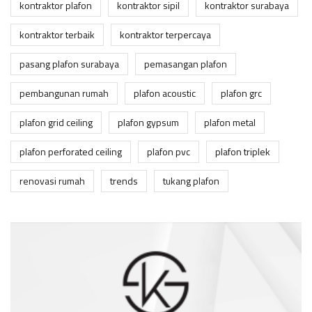
kontraktor plafon
kontraktor sipil
kontraktor surabaya
kontraktor terbaik
kontraktor terpercaya
pasang plafon surabaya
pemasangan plafon
pembangunan rumah
plafon acoustic
plafon grc
plafon grid ceiling
plafon gypsum
plafon metal
plafon perforated ceiling
plafon pvc
plafon triplek
renovasi rumah
trends
tukang plafon