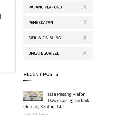
PASANG PLAFOND
[41]
N
PENGECATAN
[1]
SIPIL & FINISHING
[2]
UNCATEGORIZED
[6]
RECENT POSTS
Jasa Pasang Plafon
Down Ceiling Terbaik
(Rumah, Kantor, dsb)