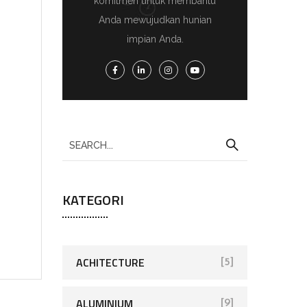
komitmen untuk membantu
Anda mewujudkan hunian
impian Anda.
KATEGORI
ACHITECTURE
[5]
ALUMINIUM
[9]