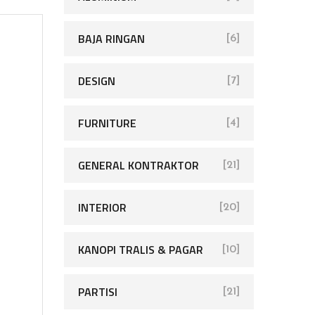
BAJA RINGAN
[6]
DESIGN
[7]
FURNITURE
[4]
GENERAL KONTRAKTOR
[21]
INTERIOR
[20]
KANOPI TRALIS & PAGAR
[10]
PARTISI
[21]