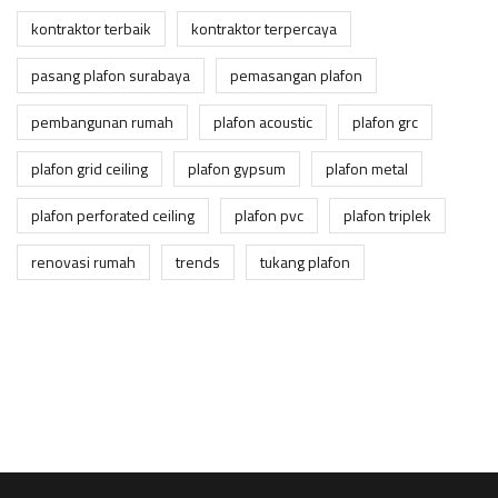
kontraktor terbaik
kontraktor terpercaya
pasang plafon surabaya
pemasangan plafon
pembangunan rumah
plafon acoustic
plafon grc
plafon grid ceiling
plafon gypsum
plafon metal
plafon perforated ceiling
plafon pvc
plafon triplek
renovasi rumah
trends
tukang plafon