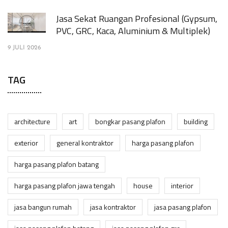
Jasa Sekat Ruangan Profesional (Gypsum,
PVC, GRC, Kaca, Aluminium & Multiplek)
9 JULI 2026
TAG
architecture
art
bongkar pasang plafon
building
exterior
general kontraktor
harga pasang plafon
harga pasang plafon batang
harga pasang plafon jawa tengah
house
interior
jasa bangun rumah
jasa kontraktor
jasa pasang plafon