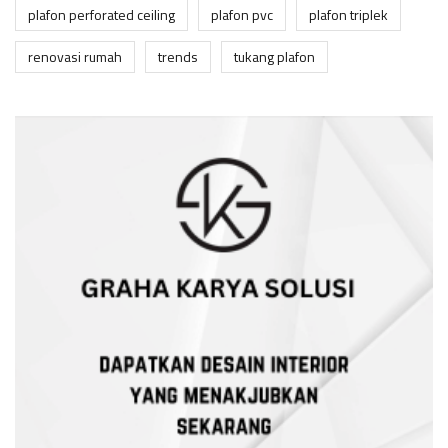
plafon perforated ceiling
plafon pvc
plafon triplek
renovasi rumah
trends
tukang plafon