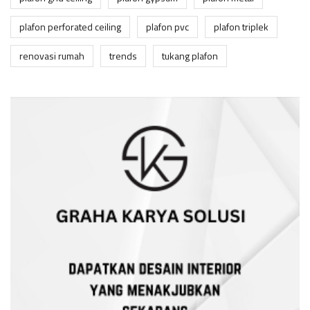
plafon perforated ceiling
plafon pvc
plafon triplek
renovasi rumah
trends
tukang plafon