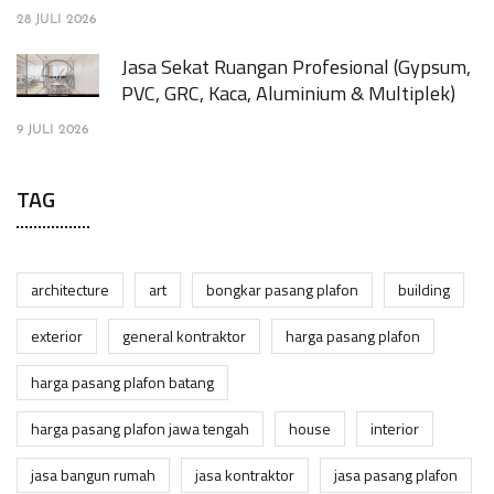
28 JULI 2026
Jasa Sekat Ruangan Profesional (Gypsum,
PVC, GRC, Kaca, Aluminium & Multiplek)
9 JULI 2026
TAG
architecture
art
bongkar pasang plafon
building
exterior
general kontraktor
harga pasang plafon
harga pasang plafon batang
harga pasang plafon jawa tengah
house
interior
jasa bangun rumah
jasa kontraktor
jasa pasang plafon