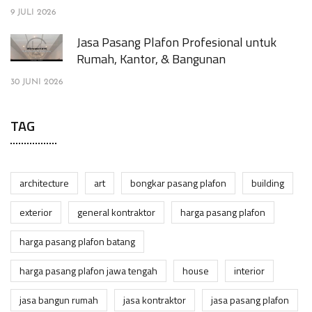
9 JULI 2026
Jasa Pasang Plafon Profesional untuk
Rumah, Kantor, & Bangunan
30 JUNI 2026
TAG
architecture
art
bongkar pasang plafon
building
exterior
general kontraktor
harga pasang plafon
harga pasang plafon batang
harga pasang plafon jawa tengah
house
interior
jasa bangun rumah
jasa kontraktor
jasa pasang plafon