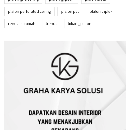
plafon perforated ceiling
plafon pvc
plafon triplek
renovasi rumah
trends
tukang plafon