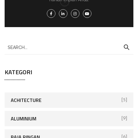
KATEGORI
ACHITECTURE
[5]
ALUMINIUM
[9]
BAJA RINGAN
[6]