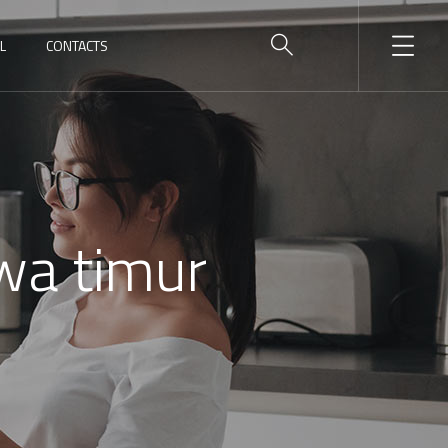
L
CONTACTS
awa timur