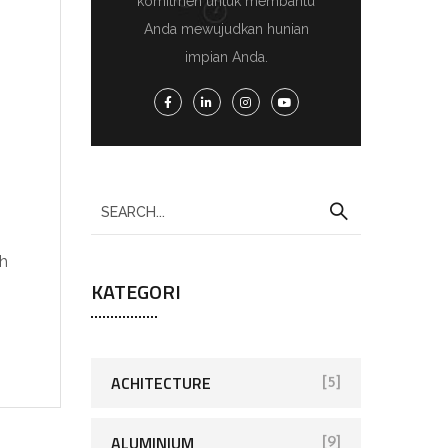
komitmen untuk membantu
Anda mewujudkan hunian
impian Anda.
ah
KATEGORI
ACHITECTURE
[5]
ALUMINIUM
[9]