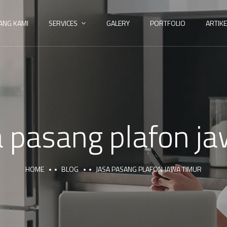
ANG KAMI
SERVICES
GALERY
PORTFOLIO
ARTIKE
a pasang plafon j
HOME
BLOG
JASA PASANG PLAFON JAWA TIMUR