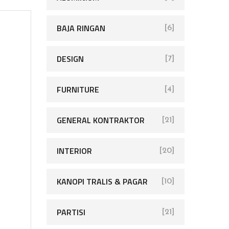
BAJA RINGAN
[6]
DESIGN
[7]
FURNITURE
[4]
GENERAL KONTRAKTOR
[21]
INTERIOR
[20]
KANOPI TRALIS & PAGAR
[10]
PARTISI
[21]