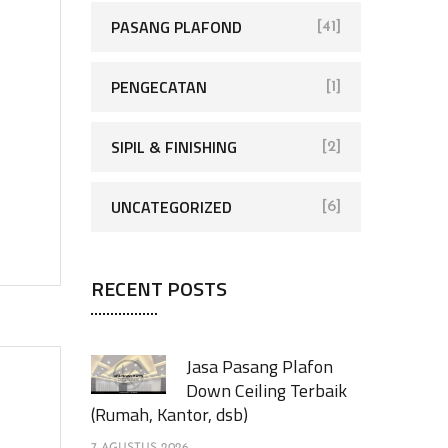
PASANG PLAFOND
[41]
PENGECATAN
[1]
SIPIL & FINISHING
[2]
UNCATEGORIZED
[6]
RECENT POSTS
Jasa Pasang Plafon
Down Ceiling Terbaik
(Rumah, Kantor, dsb)