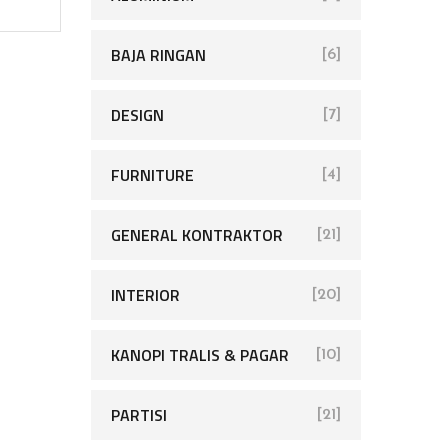
BAJA RINGAN
[6]
DESIGN
[7]
FURNITURE
[4]
GENERAL KONTRAKTOR
[21]
INTERIOR
[20]
KANOPI TRALIS & PAGAR
[10]
PARTISI
[21]