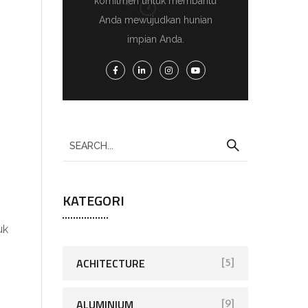
komitmen untuk membantu
Anda mewujudkan hunian
impian Anda.
KATEGORI
uk
ACHITECTURE
[5]
ALUMINIUM
[9]