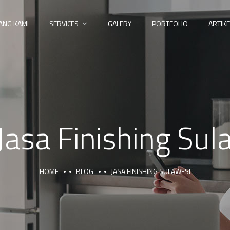
ANG KAMI
SERVICES
GALERY
PORTFOLIO
ARTIKE
Jasa Finishing Sul
HOME
BLOG
JASA FINISHING SULAWESI