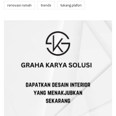
renovasi rumah
trends
tukang plafon