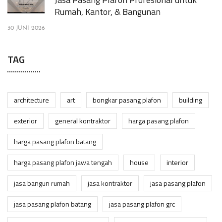
Rumah, Kantor, & Bangunan
30 JUNI 2026
TAG
architecture
art
bongkar pasang plafon
building
exterior
general kontraktor
harga pasang plafon
harga pasang plafon batang
harga pasang plafon jawa tengah
house
interior
jasa bangun rumah
jasa kontraktor
jasa pasang plafon
jasa pasang plafon batang
jasa pasang plafon grc