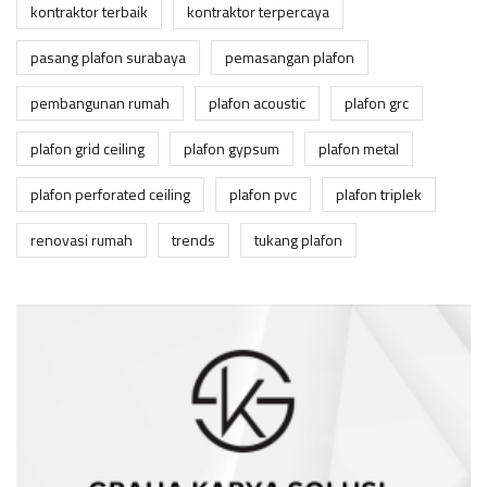
kontraktor terbaik
kontraktor terpercaya
pasang plafon surabaya
pemasangan plafon
pembangunan rumah
plafon acoustic
plafon grc
plafon grid ceiling
plafon gypsum
plafon metal
plafon perforated ceiling
plafon pvc
plafon triplek
renovasi rumah
trends
tukang plafon