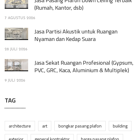
Jasa Pasang Plafon Down Ceiling Terbaik
(Rumah, Kantor, dsb)
7 AGUSTUS 2026
Jasa Partisi Akustik untuk Ruangan
Nyaman dan Kedap Suara
28 JULI 2026
Jasa Sekat Ruangan Profesional (Gypsum,
PVC, GRC, Kaca, Aluminium & Multiplek)
9 JULI 2026
TAG
architecture
art
bongkar pasang plafon
building
exterior
general kontraktor
harga pasang plafon