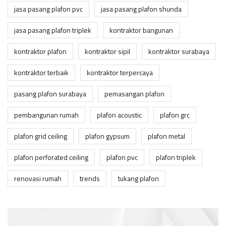
jasa pasang plafon pvc
jasa pasang plafon shunda
jasa pasang plafon triplek
kontraktor bangunan
kontraktor plafon
kontraktor sipil
kontraktor surabaya
kontraktor terbaik
kontraktor terpercaya
pasang plafon surabaya
pemasangan plafon
pembangunan rumah
plafon acoustic
plafon grc
plafon grid ceiling
plafon gypsum
plafon metal
plafon perforated ceiling
plafon pvc
plafon triplek
renovasi rumah
trends
tukang plafon