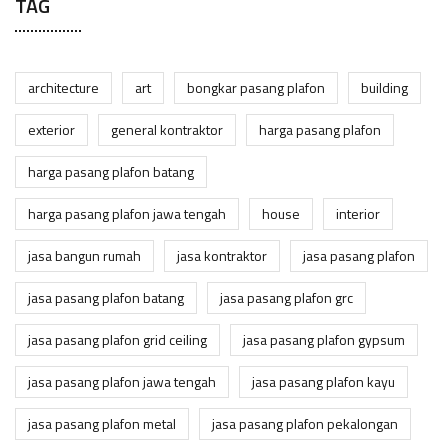
TAG
architecture
art
bongkar pasang plafon
building
exterior
general kontraktor
harga pasang plafon
harga pasang plafon batang
harga pasang plafon jawa tengah
house
interior
jasa bangun rumah
jasa kontraktor
jasa pasang plafon
jasa pasang plafon batang
jasa pasang plafon grc
jasa pasang plafon grid ceiling
jasa pasang plafon gypsum
jasa pasang plafon jawa tengah
jasa pasang plafon kayu
jasa pasang plafon metal
jasa pasang plafon pekalongan