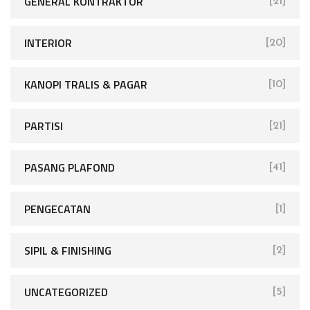
GENERAL KONTRAKTOR
[21]
INTERIOR
[20]
KANOPI TRALIS & PAGAR
[10]
PARTISI
[21]
PASANG PLAFOND
[41]
PENGECATAN
[1]
SIPIL & FINISHING
[2]
UNCATEGORIZED
[5]