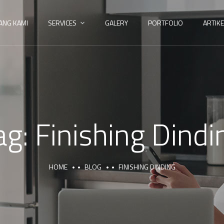
ANG KAMI
SERVICES
GALERY
PORTFOLIO
ARTIKE
ag:
Finishing Dindi
HOME
BLOG
FINISHING DINDING