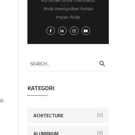
komitmen untuk membantu
Anda mewujudkan hunian
impian Anda.
KATEGORI
uk
ACHITECTURE
[5]
ALUMINIUM
[9]