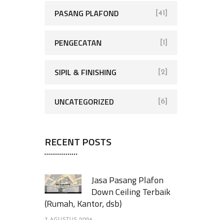
PASANG PLAFOND
[41]
PENGECATAN
[1]
SIPIL & FINISHING
[2]
UNCATEGORIZED
[6]
RECENT POSTS
Jasa Pasang Plafon
Down Ceiling Terbaik
(Rumah, Kantor, dsb)