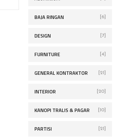
BAJA RINGAN
[6]
DESIGN
[7]
FURNITURE
[4]
GENERAL KONTRAKTOR
[21]
INTERIOR
[20]
KANOPI TRALIS & PAGAR
[10]
PARTISI
[21]