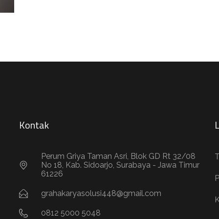
Kontak
Perum Griya Taman Asri, Blok GD Rt 32/08
T
No 18, Kab. Sidoarjo, Surabaya - Jawa Timur
61226
P
grahakaryasolusi448@gmail.com
K
0812 5000 5048